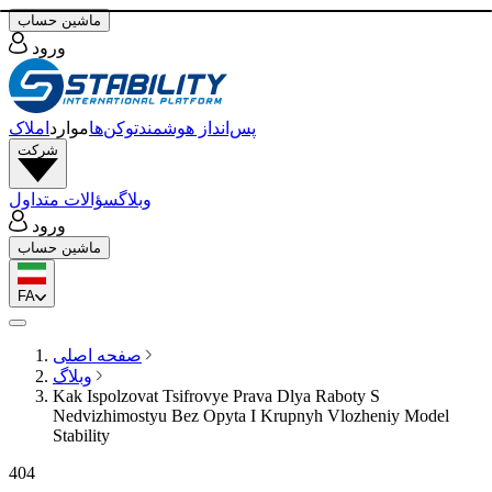
ماشین حساب
ورود
پس‌انداز هوشمند
توکن‌ها
موارد
املاک
شرکت
وبلاگ
سؤالات متداول
ورود
ماشین حساب
FA
صفحه اصلی
وبلاگ
Kak Ispolzovat Tsifrovye Prava Dlya Raboty S
Nedvizhimostyu Bez Opyta I Krupnyh Vlozheniy Model
Stability
404