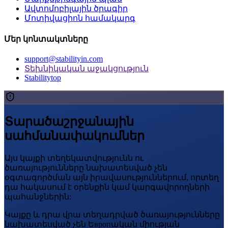
Ավտոմոբիլային ծրագիր
Մոտիվացիոն համակարգ
Մեր կոնտակտները
support@stabilityin.com
Տեխնիկական աջակցություն
Stabilitytop
Տարածաշրջանային
սահմանափակումներ
Այս կայքի տեղեկատվությունն ու
ծառայությունները նախատեսված չեն
օգտագործման այն իրավասություններում, որտեղ
դա հակասում է օրենքին կամ կարգավորողների
պահանջներին:
Կայքը և դրա վրա տեղադրված ծառայությունները
նախատեսված չեն Եвропական միության