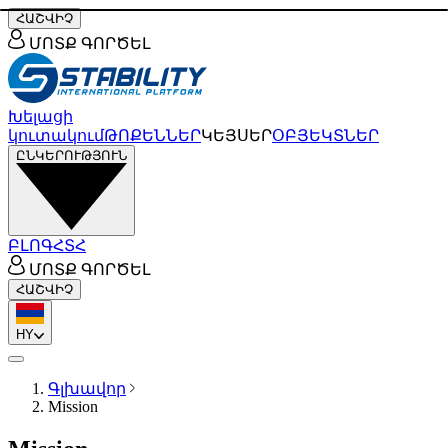
ՀԱՇՎԻՉ
ՄՈՏՔ ԳՈՐԾԵԼ
Խելացի
կուտակում
ԹՈՔԵՆՆԵՐ
ԿԵՅՍԵՐ
ՕԲՅԵԿՏՆԵՐ
ԸՆԿԵՐՈՒԹՅՈՒՆ
ԲԼՈԳ
ՀՏՀ
ՄՈՏՔ ԳՈՐԾԵԼ
ՀԱՇՎԻՉ
HY
Գլխավոր
Mission