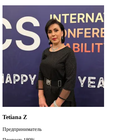
Tetiana Z
Предприниматель
Прирост:
189%