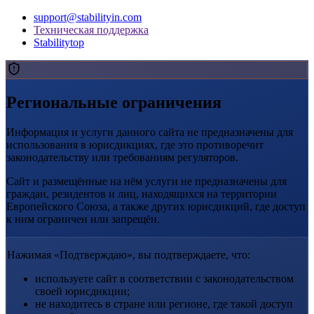
support@stabilityin.com
Техническая поддержка
Stabilitytop
Региональные ограничения
Информация и услуги данного сайта не предназначены для
использования в юрисдикциях, где это противоречит
законодательству или требованиям регуляторов.
Сайт и размещённые на нём услуги не предназначены для
граждан, резидентов и лиц, находящихся на территории
Европейского Союза, а также других юрисдикций, где доступ
к ним ограничен или запрещён.
Нажимая «Подтверждаю», вы подтверждаете, что:
используете сайт в соответствии с законодательством
своей юрисдикции;
не находитесь в стране или регионе, где такой доступ