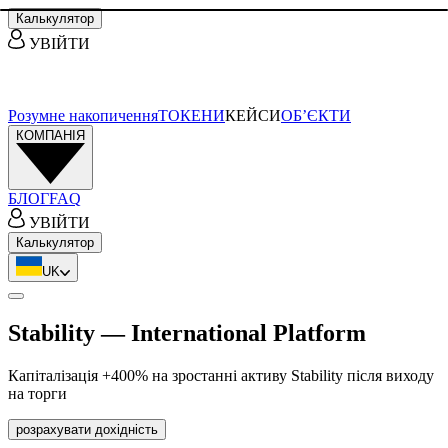
Калькулятор
УВІЙТИ
Розумне накопичення
ТОКЕНИ
КЕЙСИ
ОБ’ЄКТИ
КОМПАНІЯ
БЛОГ
FAQ
УВІЙТИ
Калькулятор
UK
Stability — International Platform
Капіталізація +400% на зростанні активу Stability після виходу
на торги
розрахувати дохідність