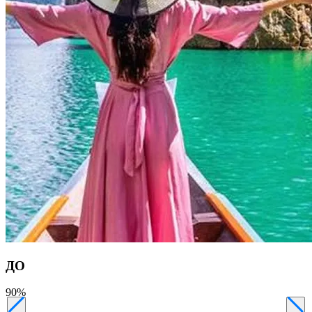
ДО
90
%