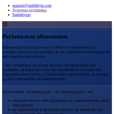
support@stabilityin.com
Технічна підтримка
Stabilitytop
Регіональні обмеження
Інформація та послуги цього сайту не призначені для
використання в юрисдикціях, де це суперечить законодавству
або вимогам регуляторів.
Сайт і розміщені на ньому послуги не призначені для
громадян, резидентів і осіб, які перебувають на території
Європейського Союзу, а також інших юрисдикцій, де доступ
до них обмежений або заборонений.
Натискаючи «Підтверджую», ви підтверджуєте, що:
використовуєте сайт відповідно до законодавства своєї
юрисдикції;
не перебуваєте в країні або регіоні, де такий доступ